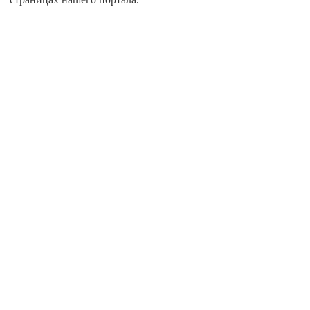
авная
О проекте
глашение пользователя
Написать нам
правочников предприятий России “ОтзывыРФ” При использовании справ