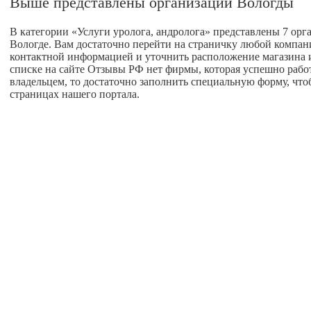
Выше представлены организации Вологды
В категории «Услуги уролога, андролога» представлены 7 орг
Вологде. Вам достаточно перейти на страничку любой компан
контактной информацией и уточнить расположение магазина ил
списке на сайте Отзывы РФ нет фирмы, которая успешно работа
владельцем, то достаточно заполнить специальную форму, что
страницах нашего портала.
авная
О проекте
глашение пользователя
Написать нам