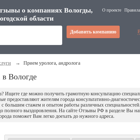
тзывы о компаниях Вологды,
О проекте
Правила
огодской области
Добавить компанию
слуги
→
Прием уролога, андролога
 в Вологде
га? Ищите где можно получить грамотную консультацию специали
ые предоставляют жителям города консультативно-диагностиче
с большим стажем и опытом работы различных специальностей
о полного выздоровления. На сайте Отзывы РФ в разделе Вы най
города поможет Вам легко доехать до нужного адреса.