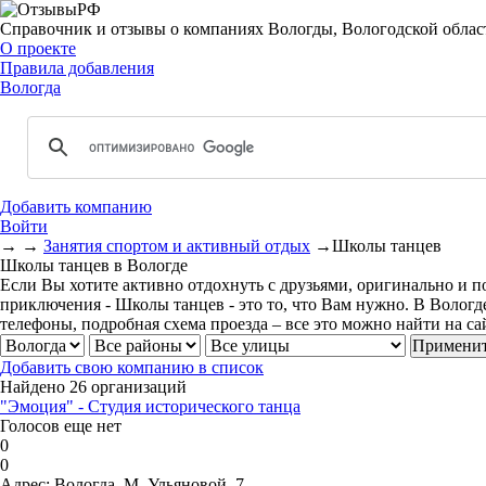
Справочник и отзывы о компаниях Вологды, Вологодской облас
О проекте
Правила добавления
Вологда
Добавить компанию
Войти
→
→
Занятия спортом и активный отдых
→
Школы танцев
Школы танцев в Вологде
Если Вы хотите активно отдохнуть с друзьями, оригинально и по
приключения - Школы танцев - это то, что Вам нужно. В Вологде
телефоны, подробная схема проезда – все это можно найти на с
Добавить свою компанию в список
Найдено 26 организаций
"Эмоция" - Студия исторического танца
Голосов еще нет
0
0
Адрес:
Вологда, М. Ульяновой, 7