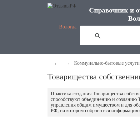
Справочник и о
Вол
Вологда
→
→
Коммунально-бытовые услуги
Товарищества собственни
Практика создания Товарищества собств
способствуют объединению и созданию Т
управления общим имуществом и для обе
РФ, на котором собрана вся информация 